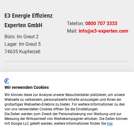
E3 Energie Effizienz
Telefon:
0800 707 3333
Experten GmbH
Mail:
info@e3-experten.com
Büro: Im Greut 2
Lager: Im Greut 5
74635 Kupferzell
Energiemanagement
Für Industrie & Gewerbe
Photovoltaik
Referenzen
Wir verwenden Cookies
Stromspeicher
Über uns
Wir können diese zur Analyse unserer Besucherdaten platzieren, um unsere
Webseite zu verbessern, personalisierte Inhalte anzuzeigen und Ihnen ein
E-Mobilität
Kontakt
großartiges Webseiten-Erlebnis zu bieten. Für weitere Informationen zu den
von uns verwendeten Cookies öffnen Sie die Einstellungen.
Die Daten werden zum Zweck der Personalisierung von Werbung und zur
Messung der Wirksamkeit von Werbekampagnen erhoben. Die Daten können
mit Google LLC geteilt werden, weitere Informationen finden Sie
hier
.